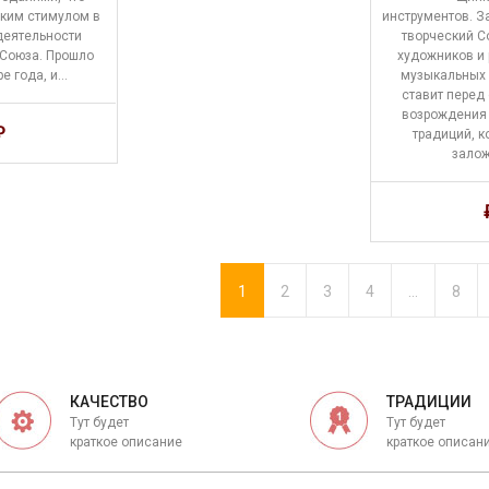
ским стимулом в
инструментов. З
деятельности
творческий С
 Союза. Прошло
художников и 
ре года, и…
музыкальных 
ставит перед
возрождения 
₽
традиций, к
зало
1
2
3
4
…
8
КАЧЕСТВО
ТРАДИЦИИ
Тут будет
Тут будет
краткое описание
краткое описан