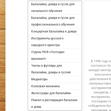
Балалайка, домра и гусли для
начального обучения
Балалайка, домра и гусли для
профессионального обучения
Концертная балалайка и домра
Инструменты русского
народного оркестра
Струны ПКФ «Господин
музыкант»
В 1998 году н
Чехлы и футляры для
состоялся I 
конкурс масте
балалайки, домры и гуслей
классическ
действовала 
Медиаторы
смотр-выставк
Колковая механика
инструментов
концертов, 
Аксессуары для балалайки
инструменты,
Ремонт и реставрация балалаек
последние го
победители бы
и домр
дипломами, м