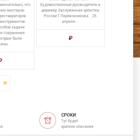
амечательно, что
Художественный руководитель и
оюз мастеров-
дирижёр Заслуженная артистка
реставраторов
России Г.Перевозникова. 25
инструментов
апреля-…
 собой задачи
и сохранения
₽
оторые были
жены…
₽
СРОКИ
Тут будет
ие
краткое описание