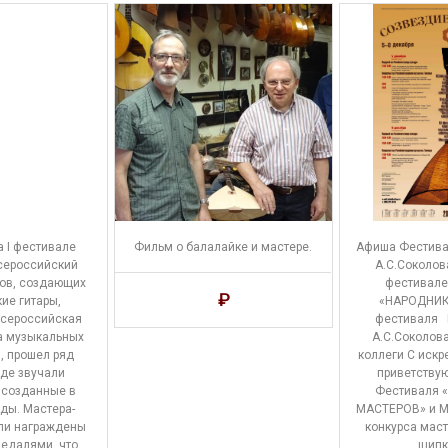
а I фестивале
Фильм о балалайке и мастере.
Афиша Фестива
Всероссийский
А.С.Соколова
ров, создающих
фестивале
₽
ие гитары,
«НАРОДНИК
Всероссийская
фестиваля 
а музыкальных
А.С.Соколов
, прошел ряд
коллеги С искр
где звучали
приветствую
 созданные в
Фестиваля 
ды. Мастера-
МАСТЕРОВ» и М
ли награждены
конкурса маст
едалями, что
щипк