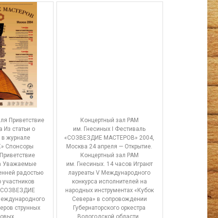
ля Приветствие
Концертный зал РАМ
 Из статьи о
им. Гнесиных I Фестиваль
 в журнале
«СОЗВЕЗДИЕ МАСТЕРОВ» 2004,
» Спонсоры
Москва 24 апреля — Открытие.
Приветствие
Концертный зал РАМ
а Уважаемые
им. Гнесиных. 14 часов Играют
енней радостью
лауреаты V Международного
 участников
конкурса исполнителей на
«СОЗВЕЗДИЕ
народных инструментах «Кубок
еждународного
Севера» в сопровождении
еров струнных
Губернаторского оркестра
овых
Вологодской области .